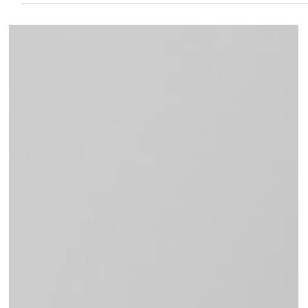
amet
Lorem ipsum dolor sit amet, consectetur adipiscing elit.
Vestibulum urna ligula, consequat nec odio vitae, interdum
convallis eros....